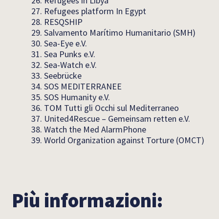
26. Refugees in Libya
27. Refugees platform In Egypt
28. RESQSHIP
29. Salvamento Marítimo Humanitario (SMH)
30. Sea-Eye e.V.
31. Sea Punks e.V.
32. Sea-Watch e.V.
33. Seebrücke
34. SOS MEDITERRANEE
35. SOS Humanity e.V.
36. TOM Tutti gli Occhi sul Mediterraneo
37. United4Rescue – Gemeinsam retten e.V.
38. Watch the Med AlarmPhone
39. World Organization against Torture (OMCT)
Più informazioni: