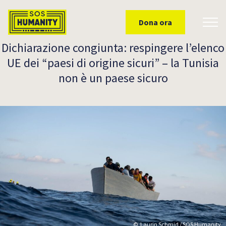
Skip to main content
Dona ora
Toggl
Dichiarazione congiunta: respingere l’elenco
UE dei “paesi di origine sicuri” – la Tunisia
non è un paese sicuro
Laurin Schmid / SOS Humanity