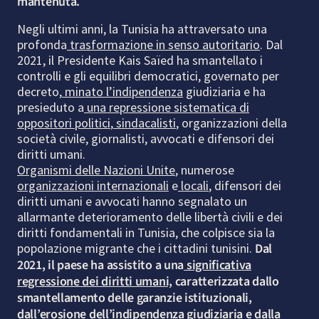
mantenuta.
Negli ultimi anni, la Tunisia ha attraversato una
profonda
trasformazione in senso autoritario
. Dal
2021, il Presidente Kais Saïed ha smantellato i
controlli e gli equilibri democratici, governato per
decreto,
minato l’indipendenza
giudiziaria e ha
presieduto a
una repressione sistematica di
oppositori politici
,
sindacalisti
, organizzazioni della
società civile, giornalisti, avvocati e difensori dei
diritti umani.
Organismi delle Nazioni Unite
, numerose
organizzazioni internazionali
e
locali
, difensori dei
diritti umani e avvocati hanno segnalato un
allarmante deterioramento delle libertà civili e dei
diritti fondamentali in Tunisia, che colpisce sia la
popolazione migrante che i cittadini tunisini.
Dal
2021, il paese ha assistito a una
significativa
regressione dei diritti umani,
caratterizzata dallo
smantellamento delle garanzie istituzionali,
dall’
erosione
dell’indipendenza giudiziaria e dalla