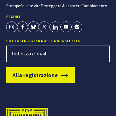
Stampa
Salvare vite
Proteggere & assistere
Cambiamento
SEGUICI
SOTTOSCRIVI ALLA NOSTRA NEWSLETTER
Newsletter Signup
Indirizzo e-mail
Alla registrazione