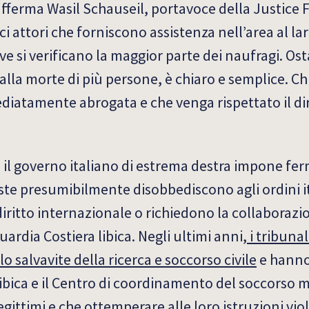
ferma Wasil Schauseil, portavoce della Justice F
ici attori che forniscono assistenza nell’area al la
ove si verificano la maggior parte dei naufragi. Ost
lla morte di più persone, è chiaro e semplice. C
iatamente abrogata e che venga rispettato il dir
, il governo italiano di estrema destra impone fer
te presumibilmente disobbediscono agli ordini it
 diritto internazionale o richiedono la collaborazi
ardia Costiera libica. Negli ultimi anni,
i tribunal
o salvavite della ricerca e soccorso civile
e hanno 
ibica e il Centro di coordinamento del soccorso m
gittimi e che ottemperare alle loro istruzioni viola