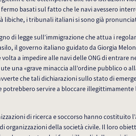
 fermo basati sul fatto che le navi avessero interr
libiche, i tribunali italiani si sono già pronunciat
gno di legge sull’immigrazione che attua i regola
lo, il governo italiano guidato da Giorgia Melon
volta a impedire alle navi delle ONG di entrare n
nute una «grave minaccia all’ordine pubblico o all
avverte che tali dichiarazioni sullo stato di emer
 potrebbero servire a bloccare illegittimamente l
zazioni di ricerca e soccorso hanno costituito l’
i organizzazioni della società civile. Il loro obiett