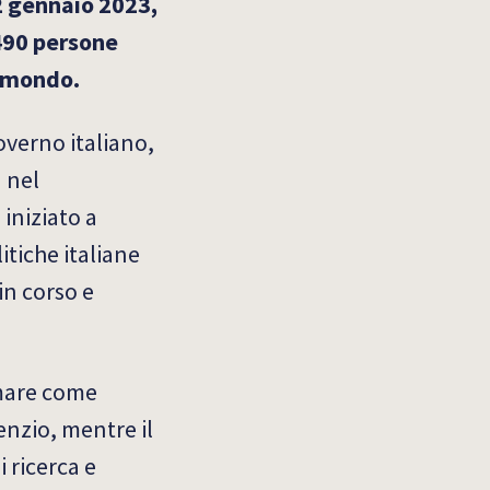
 2 gennaio 2023,
.490 persone
l mondo.
overno italiano,
 nel
iniziato a
litiche italiane
in corso e
 mare come
lenzio, mentre il
 ricerca e