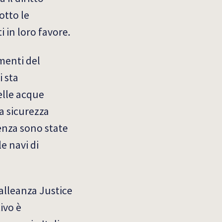
otto le
i in loro favore.
menti del
i sta
elle acque
a sicurezza
genza sono state
e navi di
alleanza Justice
ivo è