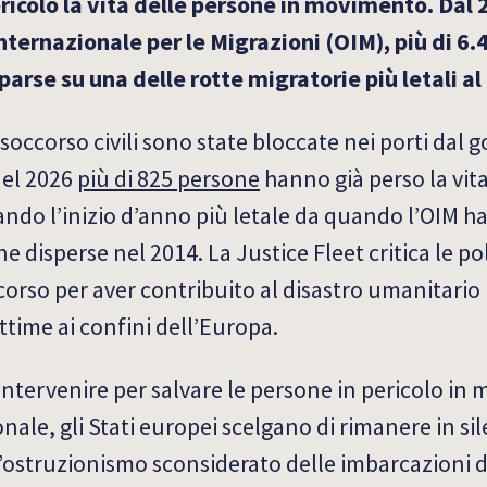
ericolo la vita delle persone in movimento. Dal
ternazionale per le Migrazioni (OIM), più di 6
rse su una delle rotte migratorie più letali a
soccorso civili sono state bloccate nei porti dal g
del 2026
più di 825 persone
hanno già perso la vita
do l’inizio d’anno più letale da quando l’OIM ha 
ne disperse nel 2014. La Justice Fleet critica le po
corso per aver contribuito al disastro umanitario 
time ai confini dell’Europa.
intervenire per salvare le persone in pericolo in
onale, gli Stati europei scelgano di rimanere in si
l’ostruzionismo sconsiderato delle imbarcazioni di