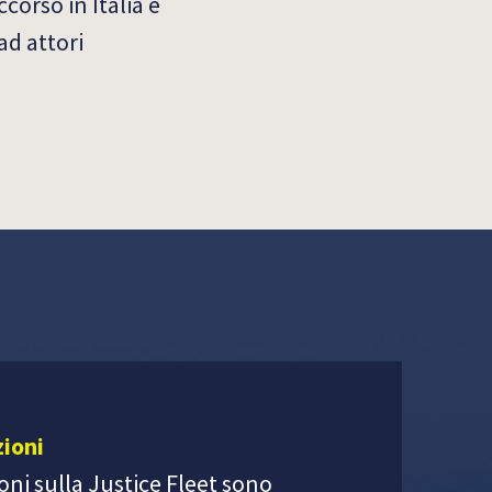
corso in Italia e
ad attori
ioni
ni sulla Justice Fleet sono