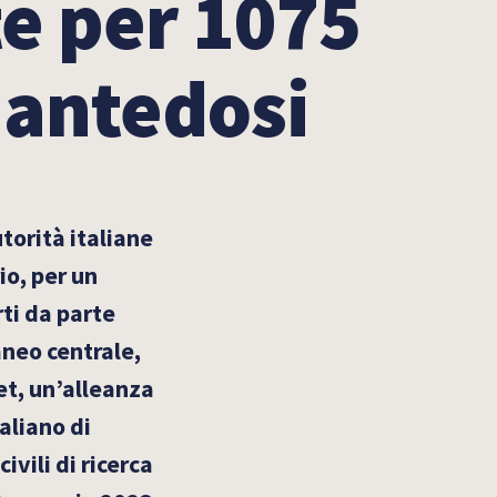
te per 1075
Piantedosi
torità italiane
io, per un
rti da parte
aneo centrale,
et, un’alleanza
aliano di
vili di ricerca