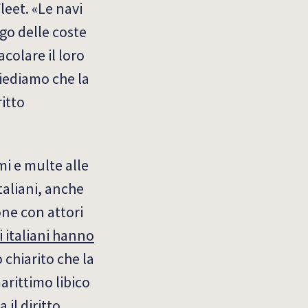
leet. «Le navi
rgo delle coste
acolare il loro
hiediamo che la
itto
mi e multe alle
aliani, anche
one con attori
i italiani hanno
chiarito che la
arittimo libico
 il diritto