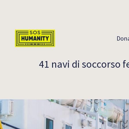
Skip to main content
Don
41 navi di soccorso f