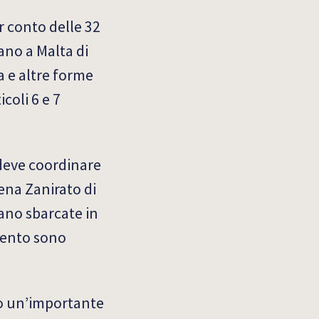
r conto delle 32
ano a Malta di
ra e altre forme
icoli 6 e 7
 deve coordinare
ena Zanirato di
iano sbarcate in
imento sono
sso un’importante