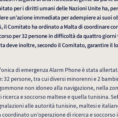
tato per i diritti umani delle Nazioni Unite ha, per
ndere un’azione immediata per adempiere ai suoi o
5, il Comitato ha ordinato a Malta di coordinare c
orso per 32 persone in difficoltà da quattro giorni 
ta deve inoltre, secondo il Comitato, garantire il l
lefonica di emergenza Alarm Phone è stata allerta
e: 32 persone, tra cui diversi minorenni e 2 bambi
n gommone non idoneo alla navigazione, nella zon
di ricerca e soccorso maltese e quella tunisina. 
alazioni alle autorità tunisine, maltesi e italia
ha coordinato un’operazione di ricerca e soccorso