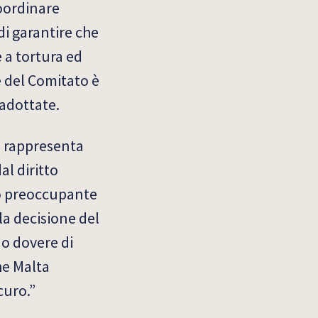
coordinare
 di garantire che
 a tortura ed
e del Comitato è
 adottate.
e rappresenta
al diritto
to preoccupante
a decisione del
uo dovere di
he Malta
curo.”