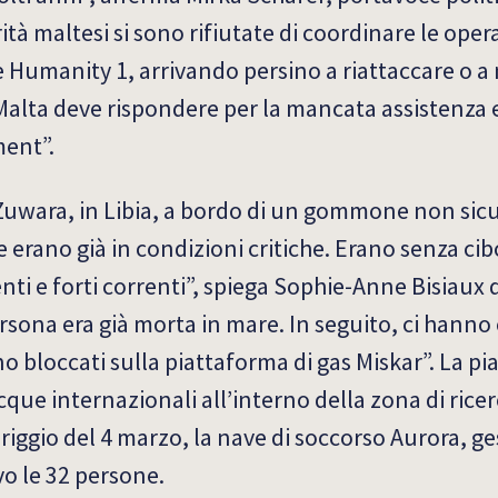
tà maltesi si sono rifiutate di coordinare le opera
 Humanity 1, arrivando persino a riattaccare o a
lta deve rispondere per la mancata assistenza e
ment”.
Zuwara, in Libia, a bordo di un gommone non sic
erano già in condizioni critiche. Erano senza cibo
ti e forti correnti”, spiega Sophie-Anne Bisiaux
ersona era già morta in mare. In seguito, ci hann
ano bloccati sulla piattaforma di gas Miskar”. La pi
acque internazionali all’interno della zona di rice
iggio del 4 marzo, la nave di soccorso Aurora, ge
vo le 32 persone.