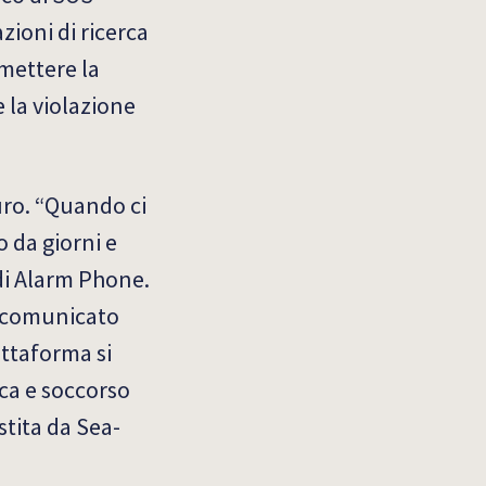
zioni di ricerca
 mettere la
 la violazione
uro. “Quando ci
 da giorni e
 di Alarm Phone.
o comunicato
attaforma si
rca e soccorso
stita da Sea-