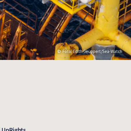
Foto: Edith Geuppert/Sea-Watch
i UpRights,