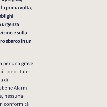
 la prima volta,
bblighi
on urgenza
vicino e sulla
oro sbarco in un
ta per una grave
ni, sono state
a di
Sebbene Alarm
ne, nessuna
 in conformità