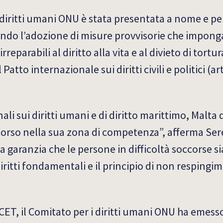
i diritti umani ONU è stata presentata a nome e pe
tando l’adozione di misure provvisorie che impong
eparabili al diritto alla vita e al divieto di tortu
atto internazionale sui diritti civili e politici (art
ali sui diritti umani e di diritto marittimo, Malta
ccorso nella sua zona di competenza”, afferma Ser
a garanzia che le persone in difficoltà soccorse s
diritti fondamentali e il principio di non resping
9 CET, il Comitato per i diritti umani ONU ha eme