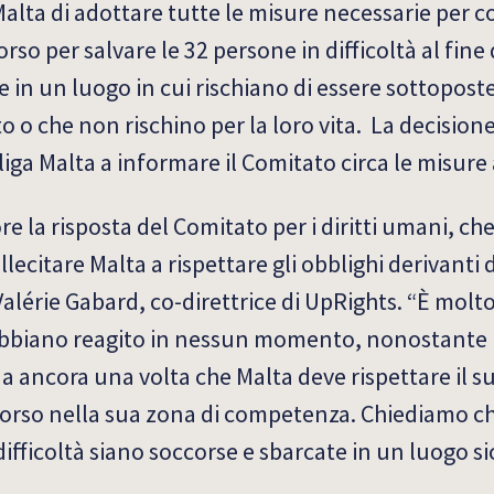
Malta di adottare tutte le misure necessarie per 
orso per salvare le 32 persone in difficoltà al fine
in un luogo in cui rischiano di essere sottoposte
 o che non rischino per la loro vita. La decision
ga Malta a informare il Comitato circa le misure
 la risposta del Comitato per i diritti umani, ch
lecitare Malta a rispettare gli obblighi derivanti d
lérie Gabard, co-direttrice di UpRights. “È mol
abbiano reagito in nessun momento, nonostante l
a ancora una volta che Malta deve rispettare il s
occorso nella sua zona di competenza. Chiediamo c
difficoltà siano soccorse e sbarcate in un luogo si