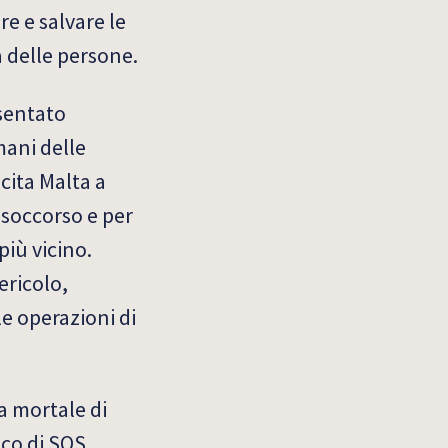
re e salvare le
a delle persone.
esentato
mani delle
ecita Malta a
 soccorso e per
più vicino.
ericolo,
le operazioni di
a mortale di
ico di SOS