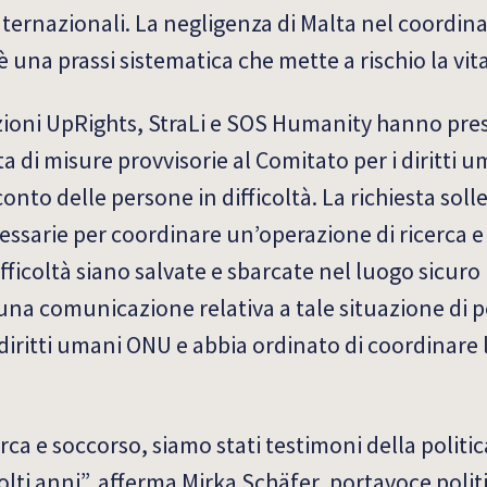
nternazionali. La negligenza di Malta nel coordina
è una prassi sistematica che mette a rischio la vit
azioni UpRights, StraLi e SOS Humanity hanno pr
di misure provvisorie al Comitato per i diritti u
nto delle persone in difficoltà. La richiesta soll
essarie per coordinare un’operazione di ricerca e
fficoltà siano salvate e sbarcate nel luogo sicuro 
una comunicazione relativa a tale situazione di p
diritti umani ONU e abbia ordinato di coordinare 
ca e soccorso, siamo stati testimoni della politic
lti anni”, afferma Mirka Schäfer, portavoce polit