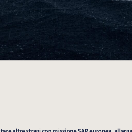
itare altre stragi con missione SAR europea, allarg