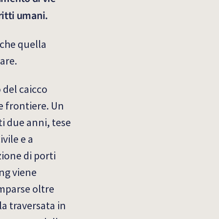
ritti umani.
 che quella
tare.
 del caicco
e frontiere. Un
ti due anni, tese
vile e a
ione di porti
Ong viene
mparse oltre
a traversata in