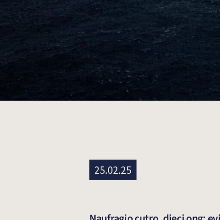
25.02.25
Naufragio cutro, dieci ong: ev