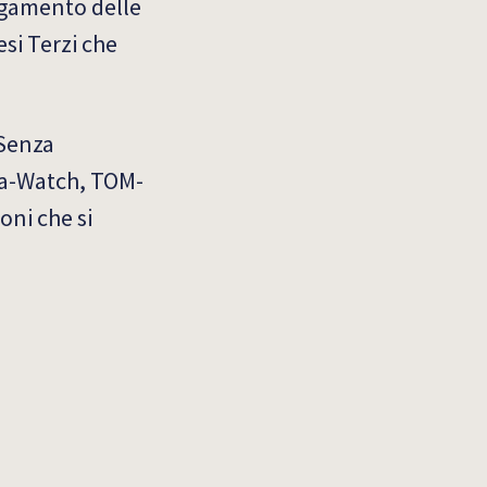
argamento delle
esi Terzi che
 Senza
ea-Watch, TOM-
oni che si
.