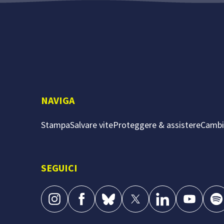
NAVIGA
Stampa
Salvare vite
Proteggere & assistere
Camb
SEGUICI