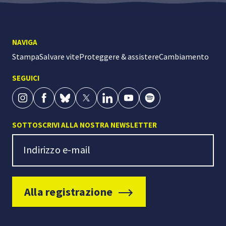
NAVIGA
Stampa
Salvare vite
Proteggere & assistere
Cambiamento
SEGUICI
SOTTOSCRIVI ALLA NOSTRA NEWSLETTER
Newsletter Signup
Indirizzo e-mail
Alla registrazione