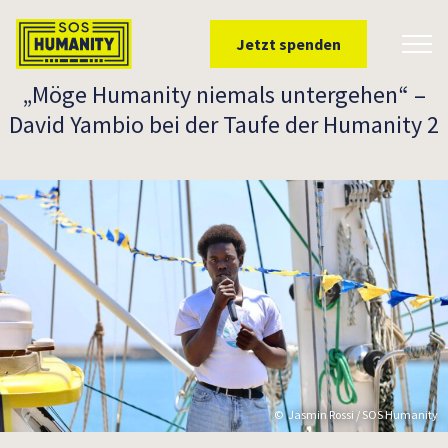
Überspringe zu Inhalt
Jetzt spenden
Toggl
„Möge Humanity niemals untergehen“ –
David Yambio bei der Taufe der Humanity 2
Jasmin Rossi / SOS Humanity