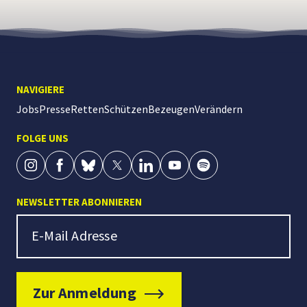
NAVIGIERE
Jobs
Presse
Retten
Schützen
Bezeugen
Verändern
FOLGE UNS
NEWSLETTER ABONNIEREN
Newsletter Signup
E-Mail Adresse
Zur Anmeldung