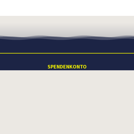
SPENDENKONTO
Empfängername: SOS Humanity e.V.
Empfängername kopieren
IBAN: DE04 1005 0000 0190 4184 51
IBAN kopieren
BIC: BELADEBEXXX