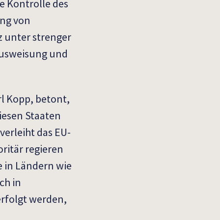
e Kontrolle des
ung von
z unter strenger
 Ausweisung und
l Kopp, betont,
iesen Staaten
verleiht das EU-
ritär regieren
e in Ländern wie
ch in
erfolgt werden,