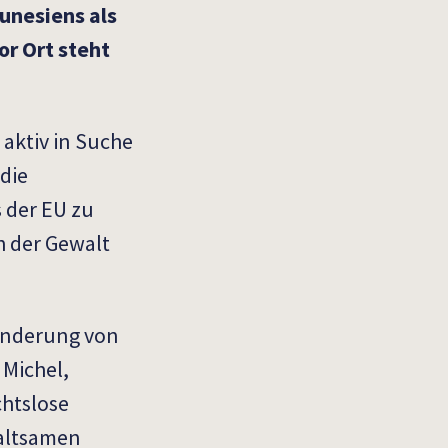
unesiens als
r Ort steht
aktiv in Suche
die
 der EU zu
ch der Gewalt
rhinderung von
 Michel,
chtslose
waltsamen