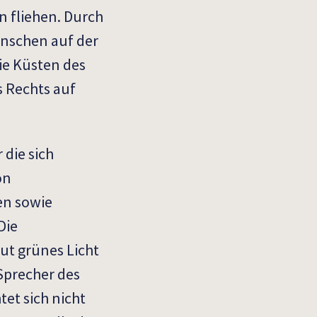
 fliehen. Durch
enschen auf der
die Küsten des
s Rechts auf
die sich
on
en sowie
Die
ut grünes Licht
Sprecher des
tet sich nicht