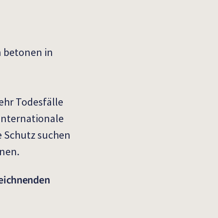
 betonen in
hr Todesfälle
internationale
ie Schutz suchen
hnen.
zeichnenden