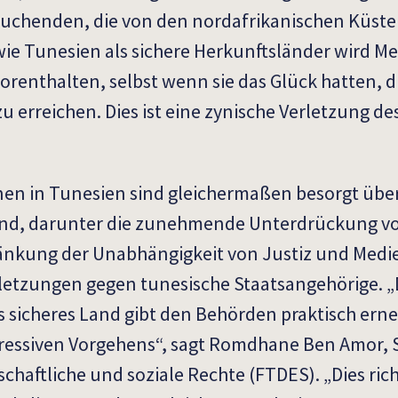
chenden, die von den nordafrikanischen Küsten
wie Tunesien als sichere Herkunftsländer wird M
vorenthalten, selbst wenn sie das Glück hatten, 
u erreichen. Dies ist eine zynische Verletzung de
n in Tunesien sind gleichermaßen besorgt über 
and, darunter die zunehmende Unterdrückung v
ränkung der Unabhängigkeit von Justiz und Medi
etzungen gegen tunesische Staatsangehörige. „
 sicheres Land gibt den Behörden praktisch erne
epressiven Vorgehens“, sagt Romdhane Ben Amor, 
chaftliche und soziale Rechte (FTDES). „Dies rich