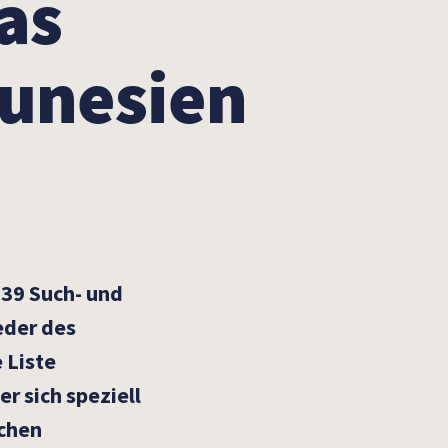
as
Tunesien
n
39
Such- und
eder des
 Liste
r sich speziell
schen