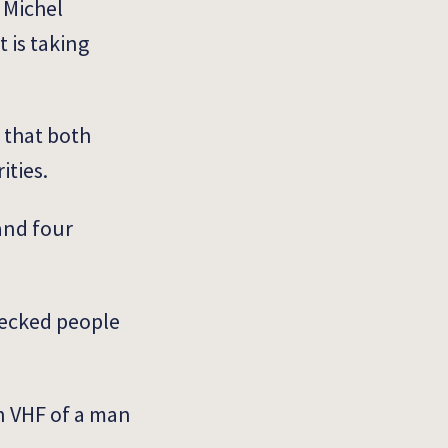
 Michel
 is taking
 that both
ities.
and four
recked people
n VHF of a man