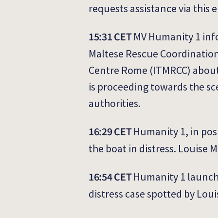
requests assistance via this em
15:31 CET
MV Humanity 1 info
Maltese Rescue Coordination
Centre Rome (ITMRCC) about t
is proceeding towards the sc
authorities.
16:29 CET
Humanity 1, in posi
the boat in distress. Louise
16:54 CET
Humanity 1 launche
distress case spotted by Loui