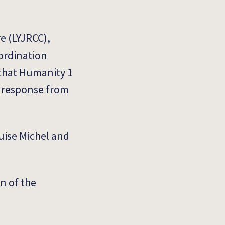
e (LYJRCC),
ordination
 that Humanity 1
o response from
ouise Michel and
n of the