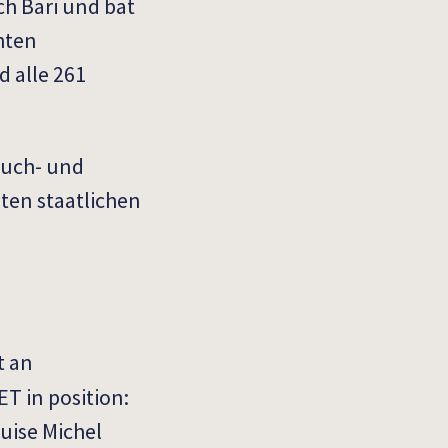
h Bari und bat
hten
 alle 261
 Such- und
ten staatlichen
t an
T in position:
ouise Michel