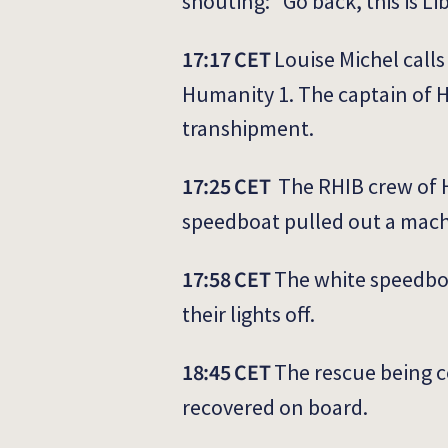
shouting: “Go back, this is Li
17:17 CET
Louise Michel call
Humanity 1. The captain of H
transhipment.
17:25 CET
The RHIB crew of H
speedboat pulled out a mach
17:58 CET
The white speedboa
their lights off.
18:45 CET
The rescue being c
recovered on board.