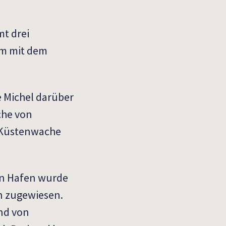
mt drei
am mit dem
e Michel darüber
che von
 Küstenwache
en Hafen wurde
n zugewiesen.
nd von