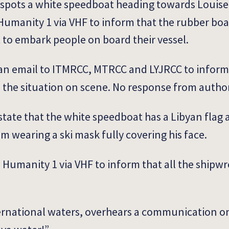
spots a white speedboat heading towards Louise
 Humanity 1 via VHF to inform that the rubber boat
t to embark people on board their vessel.
an email to ITMRCC, MTRCC and LYJRCC to inform
 the situation on scene. No response from author
tate that the white speedboat has a Libyan flag 
m wearing a ski mask fully covering his face.
s Humanity 1 via VHF to inform that all the shipw
ernational waters, overhears a communication o