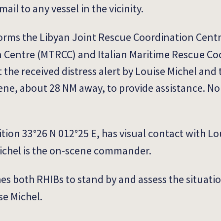
ail to any vessel in the vicinity.
rms the Libyan Joint Rescue Coordination Centr
 Centre (MTRCC) and Italian Maritime Rescue Co
he received distress alert by Louise Michel and
ene, about 28 NM away, to provide assistance. N
tion 33°26 N 012°25 E, has visual contact with L
 Michel is the on-scene commander.
s both RHIBs to stand by and assess the situatio
se Michel.