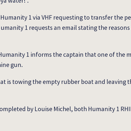
bya water!”.
s Humanity 1 via VHF requesting to transfer the p
umanity 1 requests an email stating the reasons 
umanity 1 informs the captain that one of the 
ine gun.
t is towing the empty rubber boat and leaving t
ompleted by Louise Michel, both Humanity 1 RHI