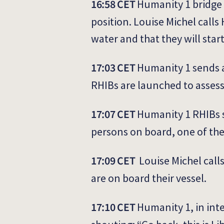
16:58 CET
Humanity 1 bridge 
position. Louise Michel calls
water and that they will star
17:03 CET
Humanity 1 sends 
RHIBs are launched to assess
17:07 CET
Humanity 1 RHIBs s
persons on board, one of the
17:09 CET
Louise Michel call
are on board their vessel.
17:10 CET
Humanity 1, in int