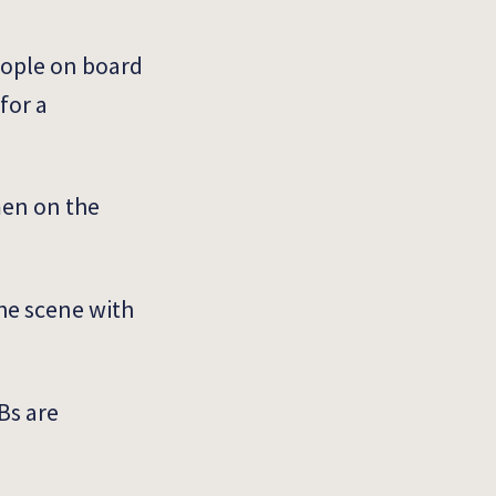
eople on board
for a
men on the
he scene with
Bs are