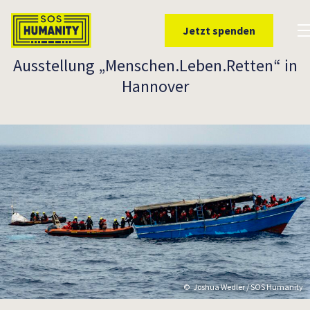
Überspringe zu Inhalt
Jetzt spenden
To
Ausstellung „Menschen.Leben.Retten“ in
Hannover
Joshua Wedler / SOS Humanity