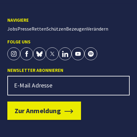
NAVIGIERE
Jobs
Presse
Retten
Schützen
Bezeugen
Verändern
FOLGE UNS
NEWSLETTER ABONNIEREN
Newsletter Signup
E-Mail Adresse
Zur Anmeldung