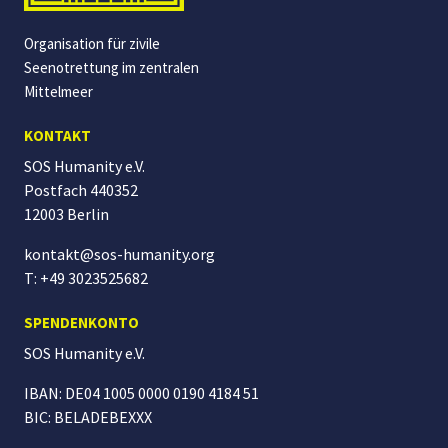
Organisation für zivile
Seenotrettung im zentralen
Mittelmeer
KONTAKT
SOS Humanity e.V.
Postfach 440352
12003 Berlin
kontakt@sos-humanity.org
T: +49 3023525682
SPENDENKONTO
SOS Humanity
e.V.
IBAN: DE04 1005 0000 0190 4184 51
BIC: BELADEBEXXX