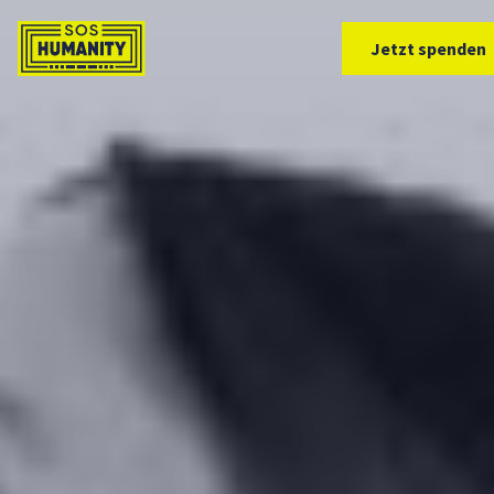
Überspringe zu Inhalt
Jetzt spenden