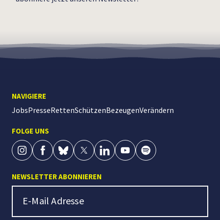
NAVIGIERE
Jobs
Presse
Retten
Schützen
Bezeugen
Verändern
FOLGE UNS
NEWSLETTER ABONNIEREN
Newsletter Signup
E-Mail Adresse