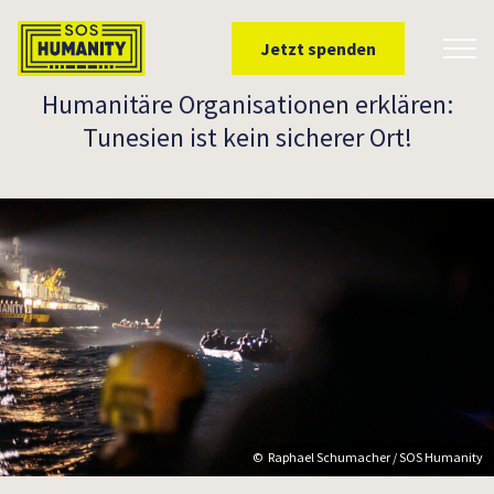
Überspringe zu Inhalt
Jetzt spenden
Toggl
Humanitäre Organisationen erklären:
Tunesien ist kein sicherer Ort!
Raphael Schumacher / SOS Humanity