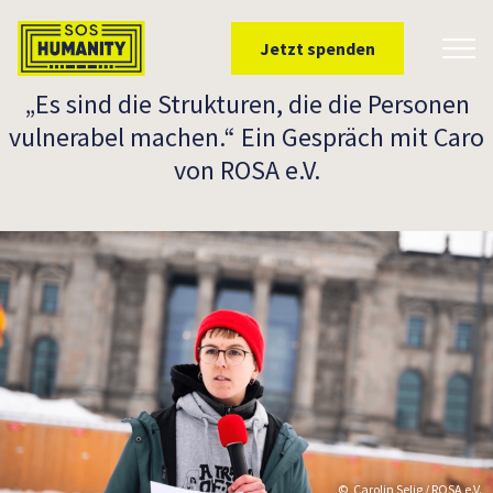
Überspringe zu Inhalt
Jetzt spenden
Toggl
„Es sind die Strukturen, die die Personen
vulnerabel machen.“ Ein Gespräch mit Caro
von ROSA e.V.
Carolin Selig / ROSA e.V.