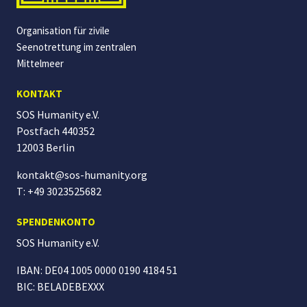
Organisation für zivile
Seenotrettung im zentralen
Mittelmeer
KONTAKT
SOS Humanity e.V.
Postfach 440352
12003 Berlin
kontakt@sos-humanity.org
T: +49 3023525682
SPENDENKONTO
SOS Humanity
e.V.
IBAN: DE04 1005 0000 0190 4184 51
BIC: BELADEBEXXX