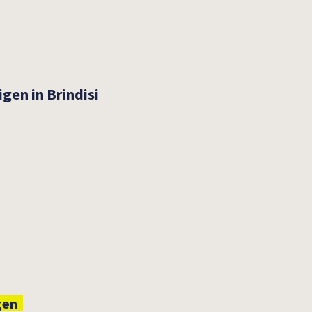
en in Brindisi
gen