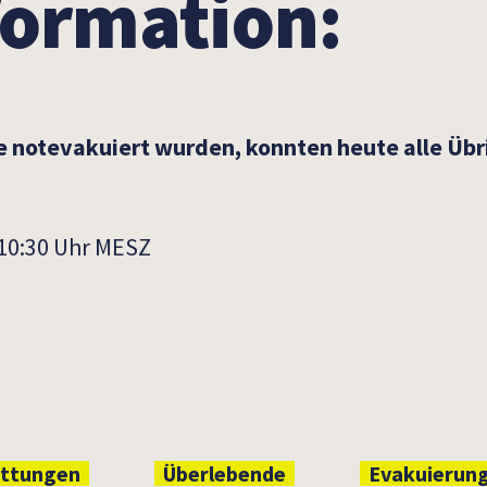
formation:
otevakuiert wurden, konnten heute alle Übrig
, 10:30 Uhr MESZ
ttungen
Überlebende
Evakuierun