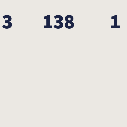
3
138
1