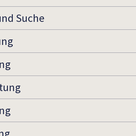
 und Suche
ung
ung
ttung
ung
ung