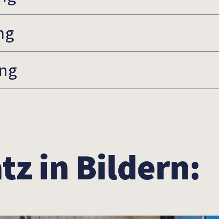
ng
ung
tz in Bildern: