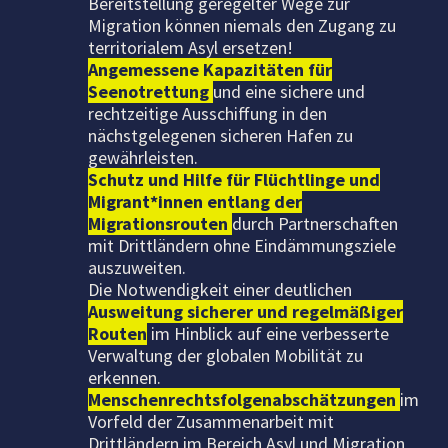
Bereitstellung geregelter Wege zur
Migration können niemals den Zugang zu
territorialem Asyl ersetzen!
Angemessene Kapazitäten für
Seenotrettung
und eine sichere und
rechtzeitige Ausschiffung in den
nächstgelegenen sicheren Hafen zu
gewährleisten.
S
chutz und Hilfe für Flüchtlinge und
Migrant*innen entlang der
Migrationsrouten
durch Partnerschaften
mit Drittländern ohne Eindämmungsziele
auszuweiten.
Die Notwendigkeit einer deutlichen
Ausweitung sicherer und regelmäßiger
Routen
im Hinblick auf eine verbesserte
Verwaltung der globalen Mobilität zu
erkennen.
Menschenrechtsfolgenabschätzungen
im
Vorfeld der Zusammenarbeit mit
Drittländern im Bereich Asyl und Migration