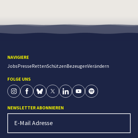
NAVIGIERE
Jobs
Presse
Retten
Schützen
Bezeugen
Verändern
FOLGE UNS
NEWSLETTER ABONNIEREN
Newsletter Signup
E-Mail Adresse