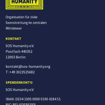
Organisation für zivile
Seenotrettung im zentralen
Mittelmeer
KONTAKT
SOS Humanity e.V.
Postfach 440352
12003 Berlin
kontakt@sos-humanity.org
T: +49 3023525682
SPENDENKONTO
SOS Humanity
e.V.
IBAN: DE04 1005 0000 0190 4184 51
BIC: BELADEBEXXX