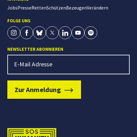
Jobs
Presse
Retten
Schützen
Bezeugen
Verändern
FOLGE UNS
NEWSLETTER ABONNIEREN
Newsletter Signup
E-Mail Adresse
Zur Anmeldung