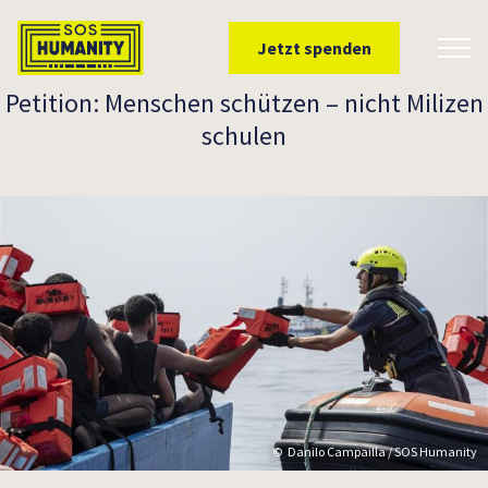
Überspringe zu Inhalt
Jetzt spenden
Toggl
Petition: Menschen schützen – nicht Milizen
schulen
Danilo Campailla / SOS Humanity