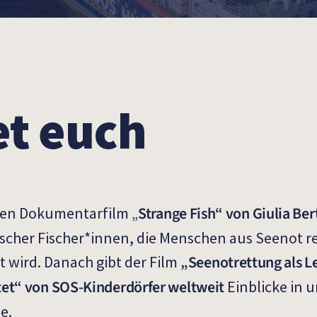
et euch
Strange Fish“ von Giulia Ber
len Dokumentarfilm „
ischer Fischer*innen, die Menschen aus Seenot re
„Seenotrettung als L
t wird.
Danach gibt der Film
et“ von SOS-Kinderdörfer weltweit
Einblicke in 
ee.