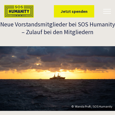
Überspringe zu Inhalt
Jetzt spenden
Toggl
Neue Vorstandsmitglieder bei SOS Humanity
– Zulauf bei den Mitgliedern
Wanda Proft / SOS Humanity