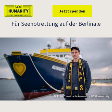
Überspringe zu Inhalt
Jetzt spenden
Toggl
Für Seenotrettung auf der Berlinale
Foto: Camilla Kranzusch / SOS Humanity