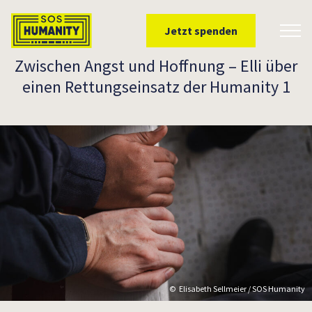
Überspringe zu Inhalt
Jetzt spenden
Toggl
Zwischen Angst und Hoffnung – Elli über
einen Rettungseinsatz der Humanity 1
Elisabeth Sellmeier / SOS Humanity