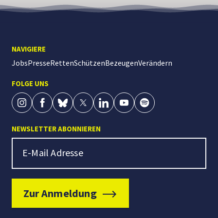
NAVIGIERE
Jobs
Presse
Retten
Schützen
Bezeugen
Verändern
FOLGE UNS
NEWSLETTER ABONNIEREN
Newsletter Signup
E-Mail Adresse
Zur Anmeldung