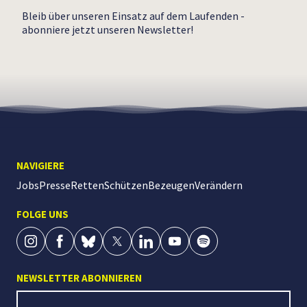
Bleib über unseren Einsatz auf dem Laufenden -
abonniere jetzt unseren Newsletter!
NAVIGIERE
Jobs
Presse
Retten
Schützen
Bezeugen
Verändern
FOLGE UNS
NEWSLETTER ABONNIEREN
Newsletter Signup
E-Mail Adresse