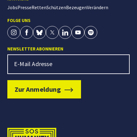
Jobs
Presse
Retten
Schützen
Bezeugen
Verändern
FOLGE UNS
NEWSLETTER ABONNIEREN
Newsletter Signup
E-Mail Adresse
Zur Anmeldung