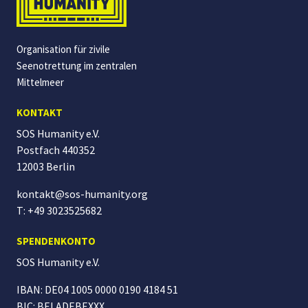
Organisation für zivile
Seenotrettung im zentralen
Mittelmeer
KONTAKT
SOS Humanity e.V.
Postfach 440352
12003 Berlin
kontakt@sos-humanity.org
T: +49 3023525682
SPENDENKONTO
SOS Humanity
e.V.
IBAN: DE04 1005 0000 0190 4184 51
BIC: BELADEBEXXX